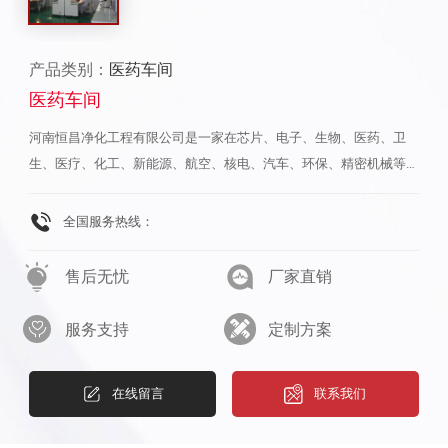
产品类别：
医药车间
医药车间
河南恒昌净化工程有限公司是一家在芯片、电子、生物、医药、卫
生、医疗、化工、新能源、航空、核电、汽车、环保、精密机械等行
业领域中，提供无尘车间施工工程以及空气处理机生产销售安装一站
式服务的企业。我们致力于为客户提供安全、环保的解决方案，以满
全国服务热线：
足客户在各种复杂环境中的需求。我们的服务领域涵盖了各种行业的
无尘车间建设，包括芯片制造、电子组装、生物实验、药品生产、医
售后无忧
厂家直销
疗器城制造、化工生产、新能源研发、航空维修、核电设施维护、汽
车制造、环保设备研发和精密机械加工等。我们拥有支经验丰富、技
服务支持
定制方案
术精湛的技术团队，能够为客户提供从项目规划、设计、施工到维护
的全方位服务。作为一家净化工程公司，我们非常重视施工质量和安
在线留言
联系我们
全，严格遵守相关法规和标准，确保每一个细节都符合客户的要求和
行业的解决方案。我们的无尘车间能够提供高度洁净的环境，有效地