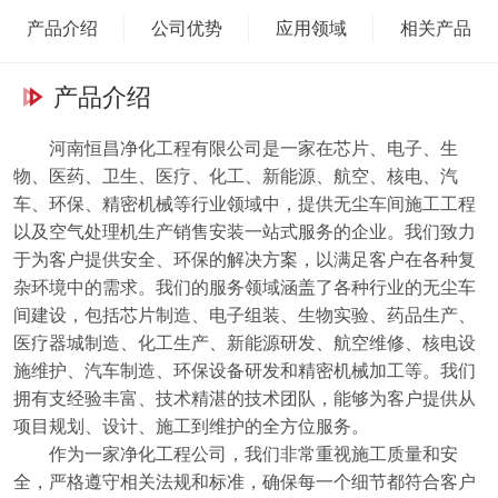
减少尘埃和污染物对产品质量的影响，从而提高生产效率和产品质
产品介绍
公司优势
应用领域
相关产品
量。我们的空气处理机设备能够提供过滤和空气净化，从而保障车间
的空气质量，提高生产环境和产品质量的稳定性。我们的使命是为客
户提供净化工程服务，让客户的生产过程更加安全、环保。我们的愿
产品介绍
景是成为行业内受欢迎的净化工程服务提供商，让客户对我们的信任
和满意成为我们不断前进的动力.河南恒昌净化工程有限公司期待与
河南恒昌净化工程有限公司是一家在芯片、电子、生
物、医药、卫生、医疗、化工、新能源、航空、核电、汽
您携手共创美好未来!我们将以雄厚的技术力量和完善的服务体系，
车、环保、精密机械等行业领域中，提供无尘车间施工工程
为您提供净化工程服务。无论是在施工工程还是在空气处理机的生产
以及空气处理机生产销售安装一站式服务的企业。我们致力
销售安装方面，我们都将竭诚为您提供完善的服务，帮助您实现更高
于为客户提供安全、环保的解决方案，以满足客户在各种复
的生产效益和更稳定的产品质量。
杂环境中的需求。我们的服务领域涵盖了各种行业的无尘车
间建设，包括芯片制造、电子组装、生物实验、药品生产、
医疗器城制造、化工生产、新能源研发、航空维修、核电设
施维护、汽车制造、环保设备研发和精密机械加工等。我们
拥有支经验丰富、技术精湛的技术团队，能够为客户提供从
项目规划、设计、施工到维护的全方位服务。
作为一家净化工程公司，我们非常重视施工质量和安
全，严格遵守相关法规和标准，确保每一个细节都符合客户